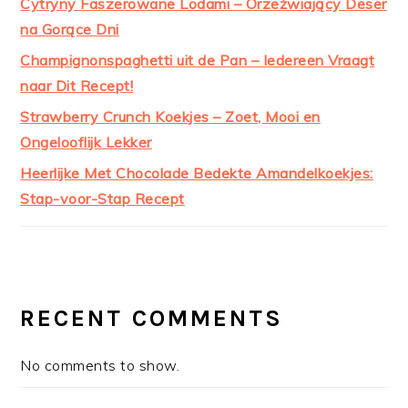
Cytryny Faszerowane Lodami – Orzeźwiający Deser
na Gorące Dni
Champignonspaghetti uit de Pan – Iedereen Vraagt
naar Dit Recept!
Strawberry Crunch Koekjes – Zoet, Mooi en
Ongelooflijk Lekker
Heerlijke Met Chocolade Bedekte Amandelkoekjes:
Stap-voor-Stap Recept
RECENT COMMENTS
No comments to show.