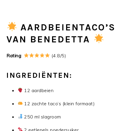
AARDBEIENTACO’S
VAN BENEDETTA
Rating
:
(4.8/5)
INGREDIËNTEN:
12 aardbeien
12 zachte taco’s (klein formaat)
250 ml slagroom
2 eetlepels poedersuiker