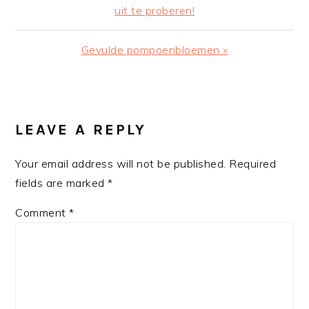
Post:
uit te proberen!
Next
Gevulde pompoenbloemen »
Post:
READER
INTERACTIONS
LEAVE A REPLY
Your email address will not be published.
Required
fields are marked
*
Comment
*