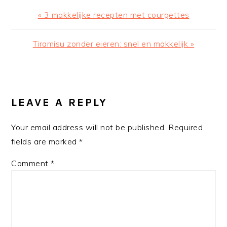
Previous
« 3 makkelijke recepten met courgettes
Post:
Next
Tiramisu zonder eieren: snel en makkelijk »
Post:
READER
INTERACTIONS
LEAVE A REPLY
Your email address will not be published.
Required
fields are marked
*
Comment
*