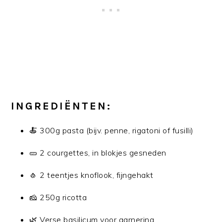
INGREDIËNTEN:
🍝 300g pasta (bijv. penne, rigatoni of fusilli)
🥒 2 courgettes, in blokjes gesneden
🧄 2 teentjes knoflook, fijngehakt
🧀 250g ricotta
🌿 Verse basilicum voor garnering