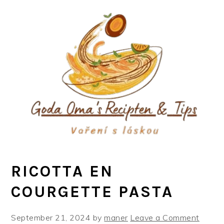
Skip
Skip
Skip
to
to
to
primary
main
primary
navigation
content
sidebar
RICOTTA EN
COURGETTE PASTA
September 21, 2024
by
maner
Leave a Comment