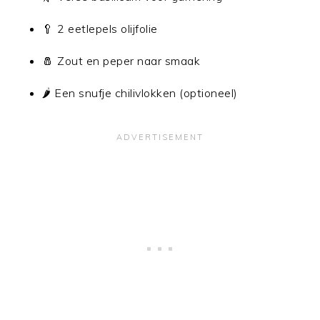
🥄 2 eetlepels olijfolie
🧂 Zout en peper naar smaak
🌶️ Een snufje chilivlokken (optioneel)