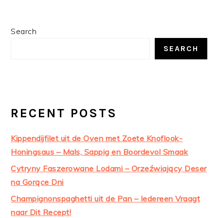
PRIMARY
Search
SIDEBAR
SEARCH
RECENT POSTS
Kippendijfilet uit de Oven met Zoete Knoflook-
Honingsaus – Mals, Sappig en Boordevol Smaak
Cytryny Faszerowane Lodami – Orzeźwiający Deser
na Gorące Dni
Champignonspaghetti uit de Pan – Iedereen Vraagt
naar Dit Recept!