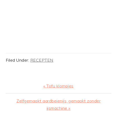
Filed Under:
RECEPTEN
Previous
« Tofu klompjes
Post:
Next
Zelfgemaakt aardbeienijs, gemaakt zonder
Post:
ijsmachine »