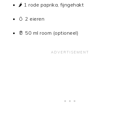
🌶️ 1 rode paprika, fijngehakt
🥚 2 eieren
🥛 50 ml room (optioneel)