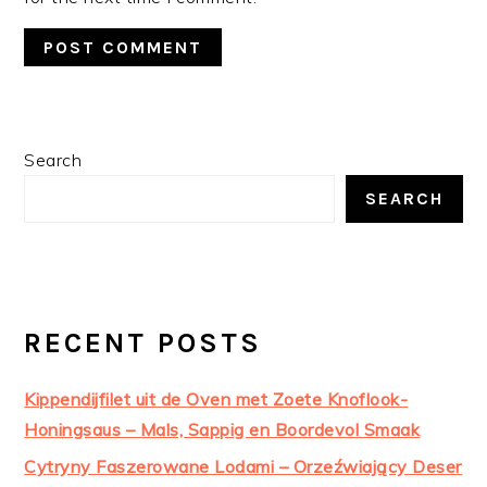
PRIMARY
Search
SIDEBAR
SEARCH
RECENT POSTS
Kippendijfilet uit de Oven met Zoete Knoflook-
Honingsaus – Mals, Sappig en Boordevol Smaak
Cytryny Faszerowane Lodami – Orzeźwiający Deser