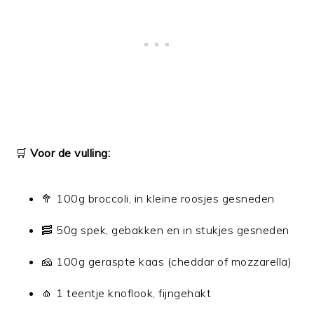
🛒
Voor de vulling:
🥦 100g broccoli, in kleine roosjes gesneden
🥓 50g spek, gebakken en in stukjes gesneden
🧀 100g geraspte kaas (cheddar of mozzarella)
🧄 1 teentje knoflook, fijngehakt