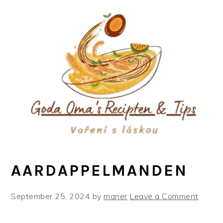
Skip
Skip
Skip
to
to
to
primary
main
primary
navigation
content
sidebar
AARDAPPELMANDEN
September 25, 2024
by
maner
Leave a Comment