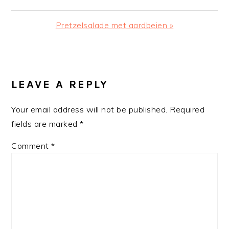
Post:
Next
Pretzelsalade met aardbeien »
Post:
READER
INTERACTIONS
LEAVE A REPLY
Your email address will not be published.
Required
fields are marked
*
Comment
*