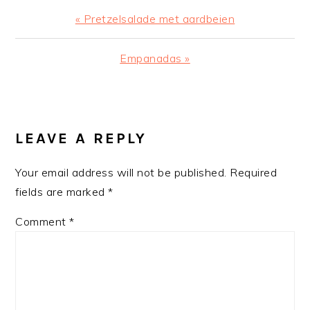
Previous
« Pretzelsalade met aardbeien
Post:
Next
Empanadas »
Post:
READER
INTERACTIONS
LEAVE A REPLY
Your email address will not be published.
Required
fields are marked
*
Comment
*