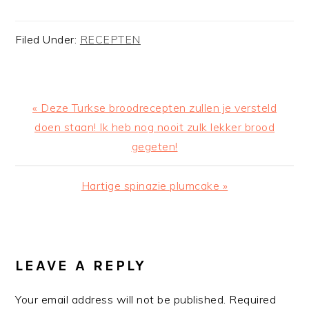
Filed Under:
RECEPTEN
Previous
« Deze Turkse broodrecepten zullen je versteld
Post:
doen staan! Ik heb nog nooit zulk lekker brood
gegeten!
Next
Hartige spinazie plumcake »
Post:
READER
INTERACTIONS
LEAVE A REPLY
Your email address will not be published.
Required