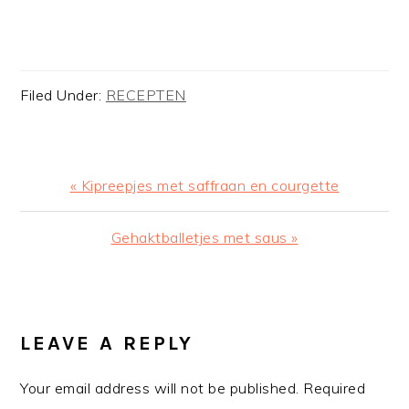
Filed Under:
RECEPTEN
Previous
« Kipreepjes met saffraan en courgette
Post:
Next
Gehaktballetjes met saus »
Post:
READER
INTERACTIONS
LEAVE A REPLY
Your email address will not be published.
Required