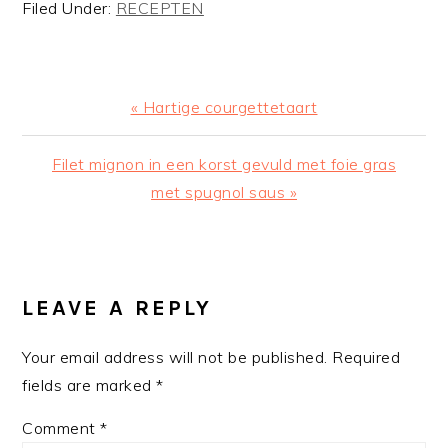
Filed Under:
RECEPTEN
Previous
« Hartige courgettetaart
Post:
Next
Filet mignon in een korst gevuld met foie gras
Post:
met spugnol saus »
READER
INTERACTIONS
LEAVE A REPLY
Your email address will not be published.
Required
fields are marked
*
Comment
*