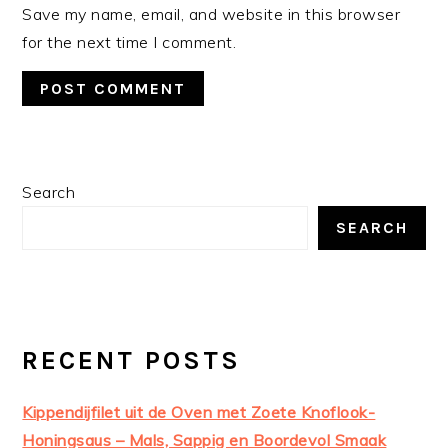
Save my name, email, and website in this browser
for the next time I comment.
PRIMARY
Search
SIDEBAR
SEARCH
RECENT POSTS
Kippendijfilet uit de Oven met Zoete Knoflook-
Honingsaus – Mals, Sappig en Boordevol Smaak