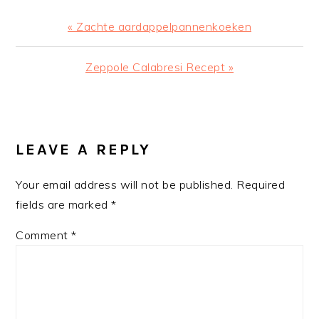
Previous
« Zachte aardappelpannenkoeken
Post:
Next
Zeppole Calabresi Recept »
Post:
READER
INTERACTIONS
LEAVE A REPLY
Your email address will not be published.
Required
fields are marked
*
Comment
*