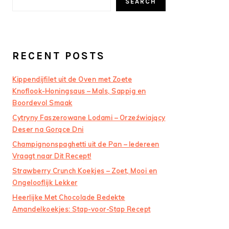
SEARCH
RECENT POSTS
Kippendijfilet uit de Oven met Zoete
Knoflook-Honingsaus – Mals, Sappig en
Boordevol Smaak
Cytryny Faszerowane Lodami – Orzeźwiający
Deser na Gorące Dni
Champignonspaghetti uit de Pan – Iedereen
Vraagt naar Dit Recept!
Strawberry Crunch Koekjes – Zoet, Mooi en
Ongelooflijk Lekker
Heerlijke Met Chocolade Bedekte
Amandelkoekjes: Stap-voor-Stap Recept