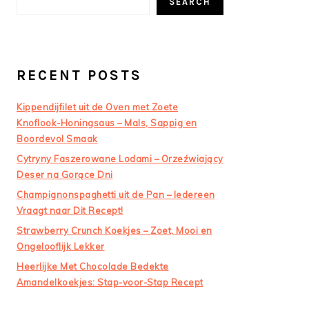
SEARCH
RECENT POSTS
Kippendijfilet uit de Oven met Zoete
Knoflook-Honingsaus – Mals, Sappig en
Boordevol Smaak
Cytryny Faszerowane Lodami – Orzeźwiający
Deser na Gorące Dni
Champignonspaghetti uit de Pan – Iedereen
Vraagt naar Dit Recept!
Strawberry Crunch Koekjes – Zoet, Mooi en
Ongelooflijk Lekker
Heerlijke Met Chocolade Bedekte
Amandelkoekjes: Stap-voor-Stap Recept