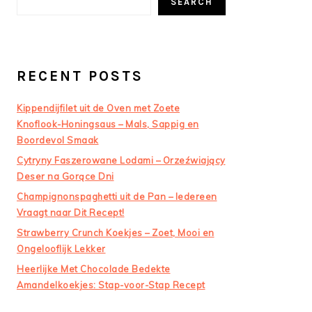
SEARCH
RECENT POSTS
Kippendijfilet uit de Oven met Zoete
Knoflook-Honingsaus – Mals, Sappig en
Boordevol Smaak
Cytryny Faszerowane Lodami – Orzeźwiający
Deser na Gorące Dni
Champignonspaghetti uit de Pan – Iedereen
Vraagt naar Dit Recept!
Strawberry Crunch Koekjes – Zoet, Mooi en
Ongelooflijk Lekker
Heerlijke Met Chocolade Bedekte
Amandelkoekjes: Stap-voor-Stap Recept