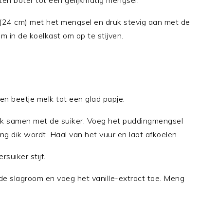
n boter tot een gelijkmatig mengsel.
24 cm) met het mengsel en druk stevig aan met de
m in de koelkast om op te stijven.
n beetje melk tot een glad papje.
ok samen met de suiker. Voeg het puddingmengsel
ng dik wordt. Haal van het vuur en laat afkoelen.
suiker stijf.
e slagroom en voeg het vanille-extract toe. Meng