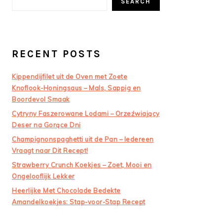
SEARCH
RECENT POSTS
Kippendijfilet uit de Oven met Zoete
Knoflook-Honingsaus – Mals, Sappig en
Boordevol Smaak
Cytryny Faszerowane Lodami – Orzeźwiający
Deser na Gorące Dni
Champignonspaghetti uit de Pan – Iedereen
Vraagt naar Dit Recept!
Strawberry Crunch Koekjes – Zoet, Mooi en
Ongelooflijk Lekker
Heerlijke Met Chocolade Bedekte
Amandelkoekjes: Stap-voor-Stap Recept