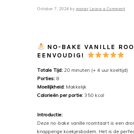
October 7, 2024
by
maner
Leave a Comment
NO-BAKE VANILLE ROO
EENVOUDIG!
Totale Tijd:
20 minuten (+ 4 uur koeltijd)
Porties:
8
Moeilijkheid:
Makkelijk
Calorieën per portie:
350 kcal
Introductie:
Deze no-bake vanille roomtaart is een dro
knapperige koekjesbodem. Het is de perfec