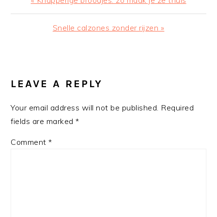
« Knapperige broodjes: zo maak je ze thuis
Post:
Next
Snelle calzones zonder rijzen »
Post:
READER
INTERACTIONS
LEAVE A REPLY
Your email address will not be published.
Required
fields are marked
*
Comment
*