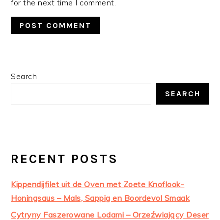
for the next time I comment.
PRIMARY
Search
SIDEBAR
SEARCH
RECENT POSTS
Kippendijfilet uit de Oven met Zoete Knoflook-
Honingsaus – Mals, Sappig en Boordevol Smaak
Cytryny Faszerowane Lodami – Orzeźwiający Deser