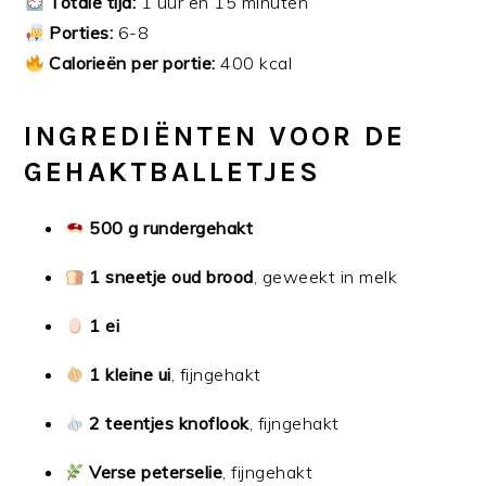
Totale tijd:
1 uur en 15 minuten
Porties:
6-8
Calorieën per portie:
400 kcal
INGREDIËNTEN VOOR DE
GEHAKTBALLETJES
500 g rundergehakt
1 sneetje oud brood
, geweekt in melk
1 ei
1 kleine ui
, fijngehakt
2 teentjes knoflook
, fijngehakt
Verse peterselie
, fijngehakt