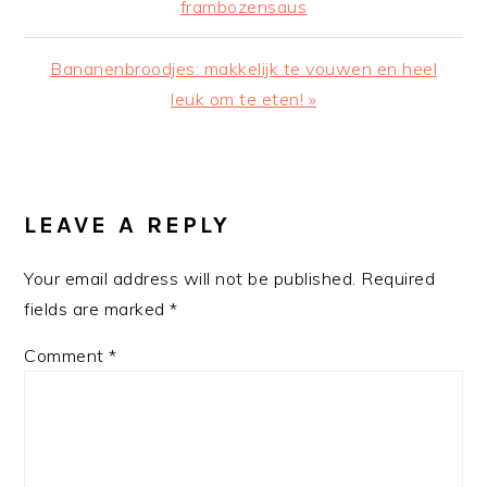
Post:
frambozensaus
Next
Bananenbroodjes: makkelijk te vouwen en heel
Post:
leuk om te eten! »
READER
INTERACTIONS
LEAVE A REPLY
Your email address will not be published.
Required
fields are marked
*
Comment
*