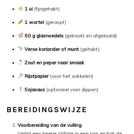
1 ui
(fijngehakt)
1 wortel
(geraspt)
50 g glasnoedels
(gekookt en afgekoeld)
Verse koriander of munt
(gehakt)
Zout en peper naar smaak
Rijstpapier
(voor het wikkelen)
Sojasaus
(optioneel voor dippen)
BEREIDINGSWIJZE
Voorbereiding van de vulling
:
Verhit een beetje olijfolie in een pan en bak de