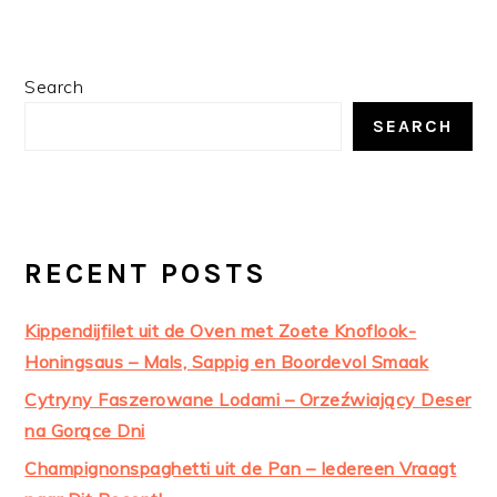
PRIMARY
Search
SIDEBAR
SEARCH
RECENT POSTS
Kippendijfilet uit de Oven met Zoete Knoflook-
Honingsaus – Mals, Sappig en Boordevol Smaak
Cytryny Faszerowane Lodami – Orzeźwiający Deser
na Gorące Dni
Champignonspaghetti uit de Pan – Iedereen Vraagt