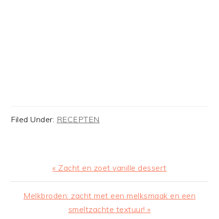
Filed Under:
RECEPTEN
Previous
« Zacht en zoet vanille dessert
Post:
Next
Melkbroden: zacht met een melksmaak en een
Post:
smeltzachte textuur! »