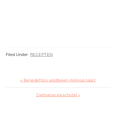
Filed Under:
RECEPTEN
Previous
« Benedetta’s aardbeien mimosa taart
Post:
Next
Zwitserse kipschotel »
Post:
READER