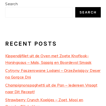
PRIMARY
Search
SIDEBAR
SEARCH
RECENT POSTS
Kippendijfilet uit de Oven met Zoete Knoflook-
Honingsaus – Mals, Sappig en Boordevol Smaak
Cytryny Faszerowane Lodami – Orzeźwiający Deser
na Gorące Dni
Champignonspaghetti uit de Pan – Iedereen Vraagt
naar Dit Recept!
Strawberry Crunch Koekjes – Zoet, Mooi en