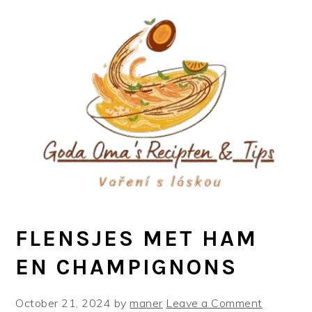
Skip
Skip
Skip
to
to
to
primary
main
primary
navigation
content
sidebar
FLENSJES MET HAM
EN CHAMPIGNONS
October 21, 2024
by
maner
Leave a Comment