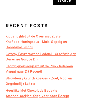
SEARCH
RECENT POSTS
Kippendijfilet uit de Oven met Zoete
Knoflook-Honingsaus – Mals, Sappig en
Boordevol Smaak
Cytryny Faszerowane Lodami – Orzeźwiający
Deser na Gorące Dni
Champignonspaghetti uit de Pan – Iedereen
Vraagt naar Dit Recept!
Strawberry Crunch Koekjes – Zoet, Mooi en
Ongelooflijk Lekker
Heerlijke Met Chocolade Bedekte
Amandelkoekjes: Stap-voor-Stap Recept