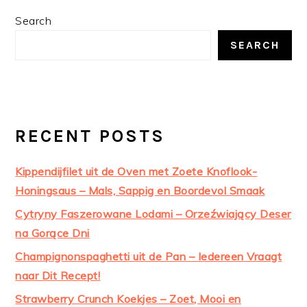
PRIMARY
Search
SIDEBAR
SEARCH
RECENT POSTS
Kippendijfilet uit de Oven met Zoete Knoflook-
Honingsaus – Mals, Sappig en Boordevol Smaak
Cytryny Faszerowane Lodami – Orzeźwiający Deser
na Gorące Dni
Champignonspaghetti uit de Pan – Iedereen Vraagt
naar Dit Recept!
Strawberry Crunch Koekjes – Zoet, Mooi en