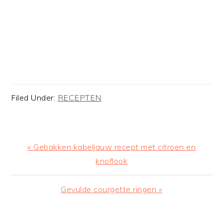
Filed Under:
RECEPTEN
Previous
« Gebakken kabeljauw recept met citroen en
Post:
knoflook
Next
Gevulde courgette ringen »
Post: