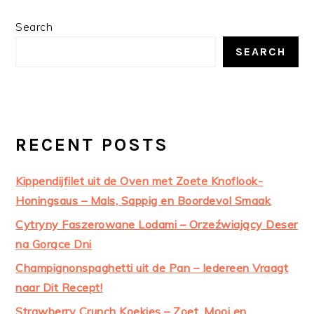
PRIMARY
Search
SIDEBAR
SEARCH
RECENT POSTS
Kippendijfilet uit de Oven met Zoete Knoflook-
Honingsaus – Mals, Sappig en Boordevol Smaak
Cytryny Faszerowane Lodami – Orzeźwiający Deser
na Gorące Dni
Champignonspaghetti uit de Pan – Iedereen Vraagt
naar Dit Recept!
Strawberry Crunch Koekjes – Zoet, Mooi en