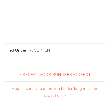
Filed Under:
RECEPTEN
Previous
« RECEPT VOOR RUNDERSTOOFPOT
Post:
Next
Appel scones: scones van bladerdeeg met een
Post:
zacht hart! »