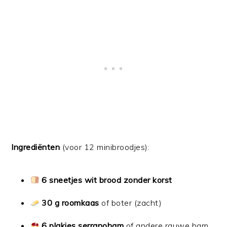
Ingrediënten
(voor 12 minibroodjes):
6 sneetjes wit brood zonder korst
30 g roomkaas
of boter (zacht)
6 plakjes serranoham
of andere rauwe ham