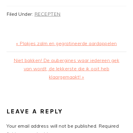
Filed Under:
RECEPTEN
Previous
« Plakjes zalm en gegratineerde aardappelen
Post:
Next
Niet bakken! De aubergines waar iedereen gek
Post:
van wordt, de lekkerste die ik ooit heb
klaargemaakt! »
READER
INTERACTIONS
LEAVE A REPLY
Your email address will not be published.
Required