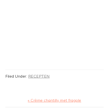
Filed Under:
RECEPTEN
Previous
« Crème chantilly met fragole
Post: