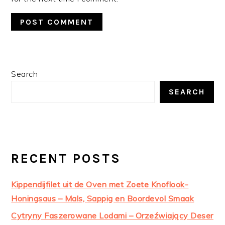
PRIMARY
Search
SIDEBAR
SEARCH
RECENT POSTS
Kippendijfilet uit de Oven met Zoete Knoflook-
Honingsaus – Mals, Sappig en Boordevol Smaak
Cytryny Faszerowane Lodami – Orzeźwiający Deser