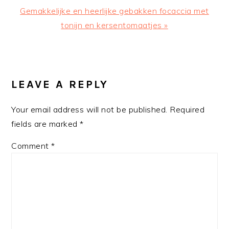
Next
Gemakkelijke en heerlijke gebakken focaccia met
Post:
tonijn en kersentomaatjes »
READER
INTERACTIONS
LEAVE A REPLY
Your email address will not be published.
Required
fields are marked
*
Comment
*