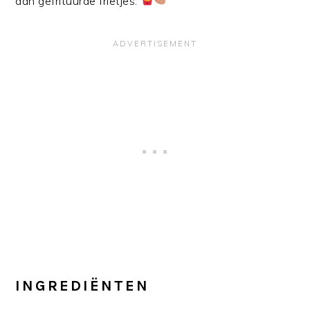
dan gefrituurde frietjes.
INGREDIËNTEN