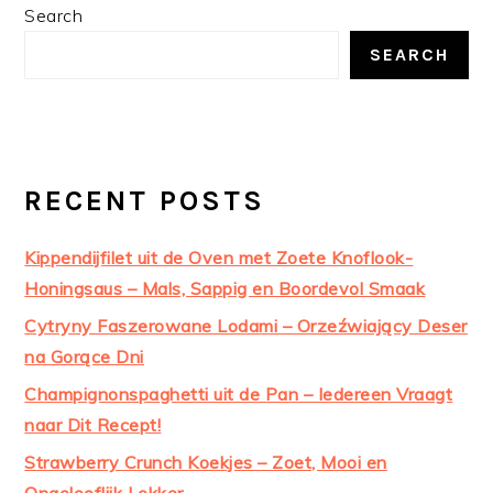
PRIMARY
Search
SIDEBAR
SEARCH
RECENT POSTS
Kippendijfilet uit de Oven met Zoete Knoflook-
Honingsaus – Mals, Sappig en Boordevol Smaak
Cytryny Faszerowane Lodami – Orzeźwiający Deser
na Gorące Dni
Champignonspaghetti uit de Pan – Iedereen Vraagt
naar Dit Recept!
Strawberry Crunch Koekjes – Zoet, Mooi en
Ongelooflijk Lekker