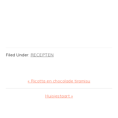
Filed Under:
RECEPTEN
Previous
« Ricotta en chocolade tiramisu
Post:
Next
Huisjestaart »
Post:
READER