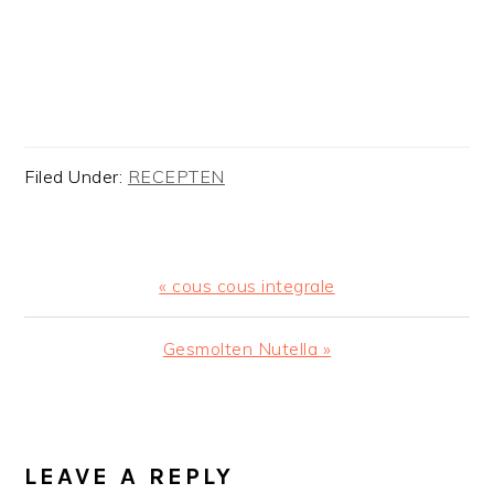
Filed Under:
RECEPTEN
Previous
« cous cous integrale
Post:
Next
Gesmolten Nutella »
Post:
READER
INTERACTIONS
LEAVE A REPLY