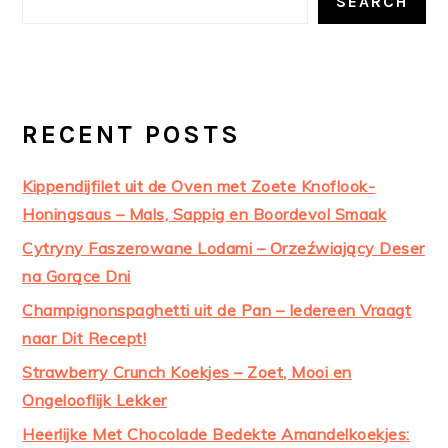
SEARCH
RECENT POSTS
Kippendijfilet uit de Oven met Zoete Knoflook-
Honingsaus – Mals, Sappig en Boordevol Smaak
Cytryny Faszerowane Lodami – Orzeźwiający Deser
na Gorące Dni
Champignonspaghetti uit de Pan – Iedereen Vraagt
naar Dit Recept!
Strawberry Crunch Koekjes – Zoet, Mooi en
Ongelooflijk Lekker
Heerlijke Met Chocolade Bedekte Amandelkoekjes: