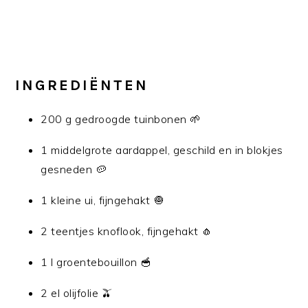
INGREDIËNTEN
200 g gedroogde tuinbonen 🌱
1 middelgrote aardappel, geschild en in blokjes
gesneden 🥔
1 kleine ui, fijngehakt 🧅
2 teentjes knoflook, fijngehakt 🧄
1 l groentebouillon 🥣
2 el olijfolie 🫒