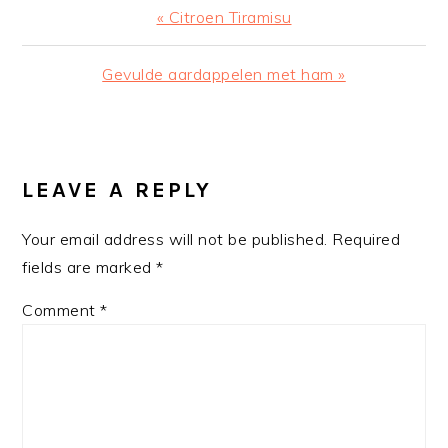
Previous
« Citroen Tiramisu
Post:
Next
Gevulde aardappelen met ham »
Post:
READER
INTERACTIONS
LEAVE A REPLY
Your email address will not be published.
Required
fields are marked
*
Comment
*