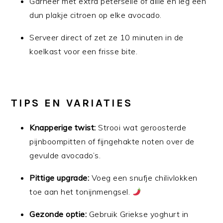
Garneer met extra peterselie of dille en leg een
dun plakje citroen op elke avocado.
Serveer direct of zet ze 10 minuten in de
koelkast voor een frisse bite.
TIPS EN VARIATIES
Knapperige twist:
Strooi wat geroosterde
pijnboompitten of fijngehakte noten over de
gevulde avocado’s.
Pittige upgrade:
Voeg een snufje chilivlokken
toe aan het tonijnmengsel.
Gezonde optie:
Gebruik Griekse yoghurt in