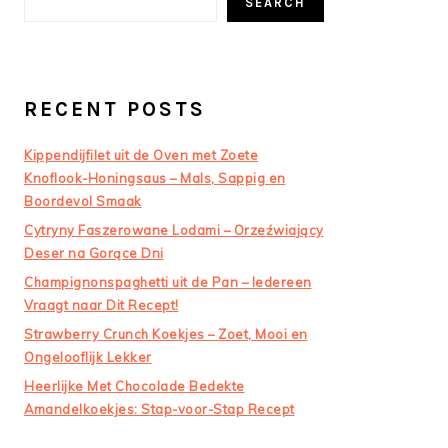
SEARCH
RECENT POSTS
Kippendijfilet uit de Oven met Zoete
Knoflook-Honingsaus – Mals, Sappig en
Boordevol Smaak
Cytryny Faszerowane Lodami – Orzeźwiający
Deser na Gorące Dni
Champignonspaghetti uit de Pan – Iedereen
Vraagt naar Dit Recept!
Strawberry Crunch Koekjes – Zoet, Mooi en
Ongelooflijk Lekker
Heerlijke Met Chocolade Bedekte
Amandelkoekjes: Stap-voor-Stap Recept