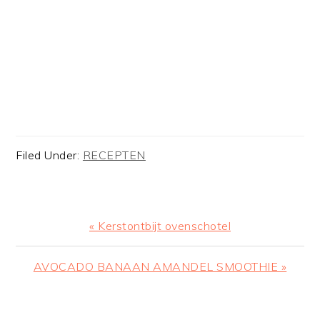
Filed Under:
RECEPTEN
Previous
« Kerstontbijt ovenschotel
Post:
Next
AVOCADO BANAAN AMANDEL SMOOTHIE »
Post:
READER