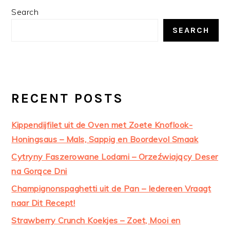
PRIMARY
Search
SIDEBAR
SEARCH
RECENT POSTS
Kippendijfilet uit de Oven met Zoete Knoflook-
Honingsaus – Mals, Sappig en Boordevol Smaak
Cytryny Faszerowane Lodami – Orzeźwiający Deser
na Gorące Dni
Champignonspaghetti uit de Pan – Iedereen Vraagt
naar Dit Recept!
Strawberry Crunch Koekjes – Zoet, Mooi en