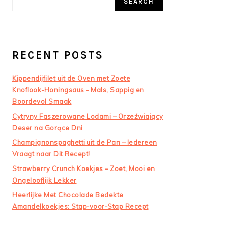
SEARCH
RECENT POSTS
Kippendijfilet uit de Oven met Zoete
Knoflook-Honingsaus – Mals, Sappig en
Boordevol Smaak
Cytryny Faszerowane Lodami – Orzeźwiający
Deser na Gorące Dni
Champignonspaghetti uit de Pan – Iedereen
Vraagt naar Dit Recept!
Strawberry Crunch Koekjes – Zoet, Mooi en
Ongelooflijk Lekker
Heerlijke Met Chocolade Bedekte
Amandelkoekjes: Stap-voor-Stap Recept