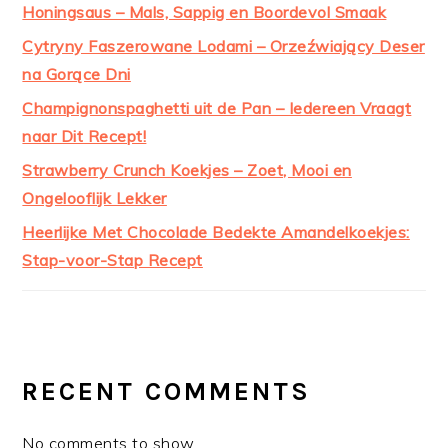
Honingsaus – Mals, Sappig en Boordevol Smaak
Cytryny Faszerowane Lodami – Orzeźwiający Deser
na Gorące Dni
Champignonspaghetti uit de Pan – Iedereen Vraagt
naar Dit Recept!
Strawberry Crunch Koekjes – Zoet, Mooi en
Ongelooflijk Lekker
Heerlijke Met Chocolade Bedekte Amandelkoekjes:
Stap-voor-Stap Recept
RECENT COMMENTS
No comments to show.