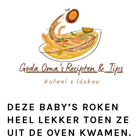
Skip
Skip
Skip
to
to
to
primary
main
primary
navigation
content
sidebar
DEZE BABY’S ROKEN
HEEL LEKKER TOEN ZE
UIT DE OVEN KWAMEN.