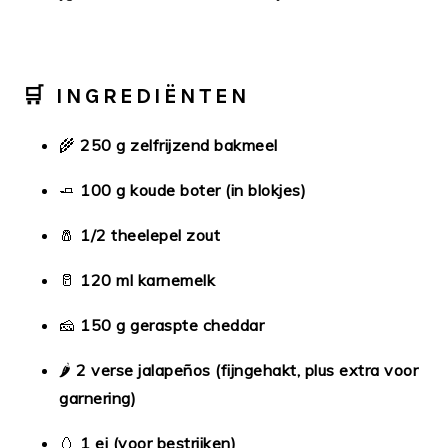
🛒
INGREDIËNTEN
🌾
250 g zelfrijzend bakmeel
🧈
100 g koude boter (in blokjes)
🧂
1/2 theelepel zout
🥛
120 ml karnemelk
🧀
150 g geraspte cheddar
🌶️
2 verse jalapeños (fijngehakt, plus extra voor
garnering)
🥚
1 ei (voor bestrijken)