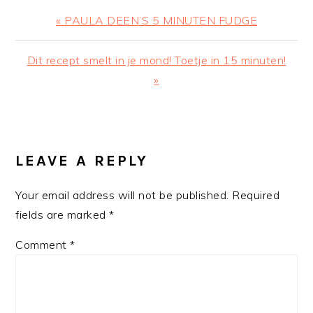
Previous
« PAULA DEEN’S 5 MINUTEN FUDGE
Post:
Next
Dit recept smelt in je mond! Toetje in 15 minuten!
Post:
»
READER
INTERACTIONS
LEAVE A REPLY
Your email address will not be published.
Required
fields are marked
*
Comment
*