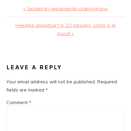
Previous
« Gebakken gepaneerde champignons
Post:
Next
Heerlijke appeltaart in 10 minuten, smelt in je
Post:
mond! »
READER
INTERACTIONS
LEAVE A REPLY
Your email address will not be published.
Required
fields are marked
*
Comment
*