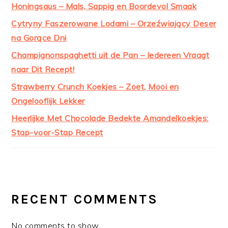
Honingsaus – Mals, Sappig en Boordevol Smaak
Cytryny Faszerowane Lodami – Orzeźwiający Deser
na Gorące Dni
Champignonspaghetti uit de Pan – Iedereen Vraagt
naar Dit Recept!
Strawberry Crunch Koekjes – Zoet, Mooi en
Ongelooflijk Lekker
Heerlijke Met Chocolade Bedekte Amandelkoekjes:
Stap-voor-Stap Recept
RECENT COMMENTS
No comments to show.