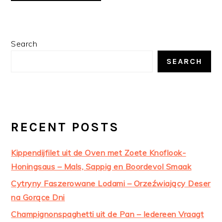
PRIMARY
Search
SIDEBAR
SEARCH
RECENT POSTS
Kippendijfilet uit de Oven met Zoete Knoflook-
Honingsaus – Mals, Sappig en Boordevol Smaak
Cytryny Faszerowane Lodami – Orzeźwiający Deser
na Gorące Dni
Champignonspaghetti uit de Pan – Iedereen Vraagt