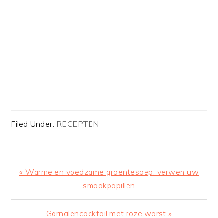
Filed Under:
RECEPTEN
Previous
« Warme en voedzame groentesoep: verwen uw
Post:
smaakpapillen
Next
Garnalencocktail met roze worst »