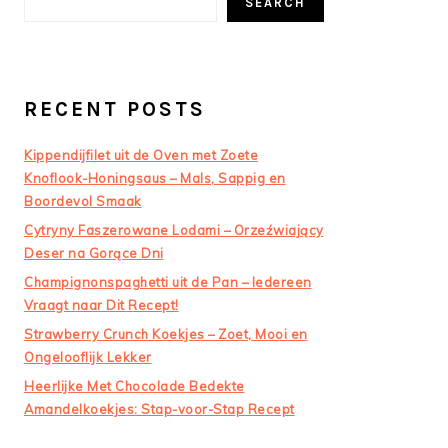
SEARCH
RECENT POSTS
Kippendijfilet uit de Oven met Zoete
Knoflook-Honingsaus – Mals, Sappig en
Boordevol Smaak
Cytryny Faszerowane Lodami – Orzeźwiający
Deser na Gorące Dni
Champignonspaghetti uit de Pan – Iedereen
Vraagt naar Dit Recept!
Strawberry Crunch Koekjes – Zoet, Mooi en
Ongelooflijk Lekker
Heerlijke Met Chocolade Bedekte
Amandelkoekjes: Stap-voor-Stap Recept