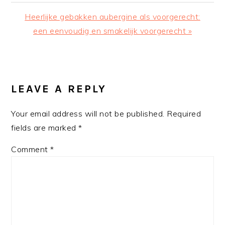
Post:
Next
Heerlijke gebakken aubergine als voorgerecht:
Post:
een eenvoudig en smakelijk voorgerecht »
READER
INTERACTIONS
LEAVE A REPLY
Your email address will not be published.
Required
fields are marked
*
Comment
*