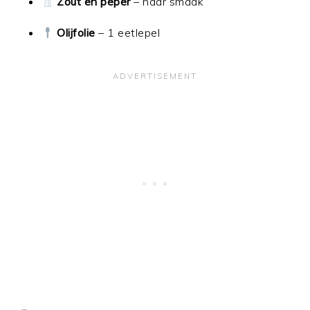
Zout en peper
– naar smaak
Olijfolie
– 1 eetlepel