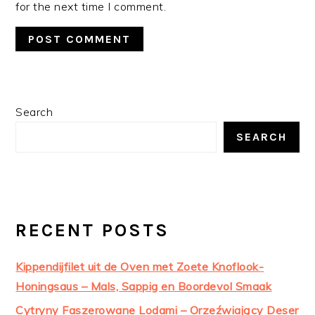
for the next time I comment.
PRIMARY
Search
SIDEBAR
SEARCH
RECENT POSTS
Kippendijfilet uit de Oven met Zoete Knoflook-
Honingsaus – Mals, Sappig en Boordevol Smaak
Cytryny Faszerowane Lodami – Orzeźwiający Deser