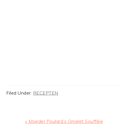
Filed Under:
RECEPTEN
Previous
« Moeder Poulard’s Omelet Soufflée