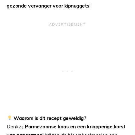
gezonde vervanger voor kipnuggets
!
Waarom is dit recept geweldig?
Dankzij
Parmezaanse kaas en een knapperige korst
van paneermeel
krijgen de bloemkoolroosjes een