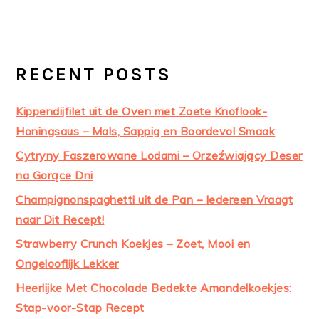
RECENT POSTS
Kippendijfilet uit de Oven met Zoete Knoflook-
Honingsaus – Mals, Sappig en Boordevol Smaak
Cytryny Faszerowane Lodami – Orzeźwiający Deser
na Gorące Dni
Champignonspaghetti uit de Pan – Iedereen Vraagt
naar Dit Recept!
Strawberry Crunch Koekjes – Zoet, Mooi en
Ongelooflijk Lekker
Heerlijke Met Chocolade Bedekte Amandelkoekjes:
Stap-voor-Stap Recept