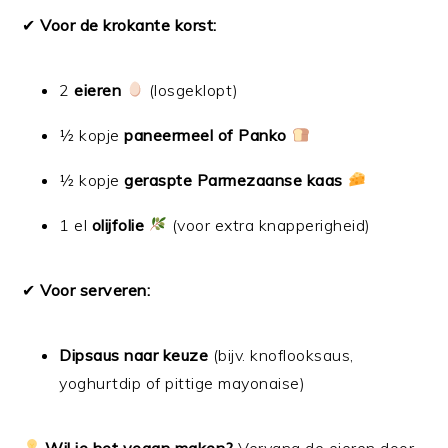
✔
Voor de krokante korst:
2
eieren
(losgeklopt)
½ kopje
paneermeel of Panko
½ kopje
geraspte Parmezaanse kaas
1 el
olijfolie
(voor extra knapperigheid)
✔
Voor serveren:
Dipsaus naar keuze
(bijv. knoflooksaus,
yoghurtdip of pittige mayonaise)
Wil je het vegan maken?
Vervang de eieren door