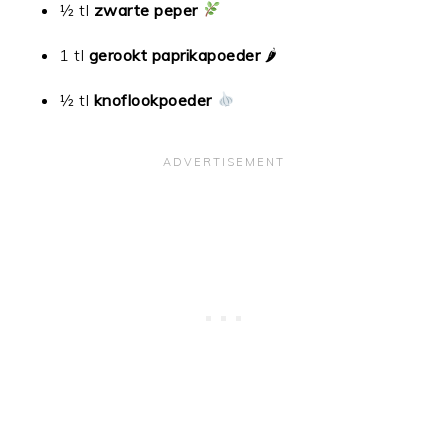
½ tl
zwarte peper
1 tl
gerookt paprikapoeder
🌶
½ tl
knoflookpoeder