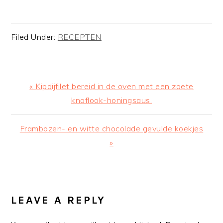
Filed Under:
RECEPTEN
Previous
« Kipdijfilet bereid in de oven met een zoete
Post:
knoflook-honingsaus.
Next
Frambozen- en witte chocolade gevulde koekjes
Post:
»
READER
INTERACTIONS
LEAVE A REPLY