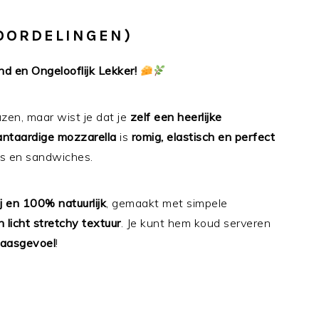
EOORDELINGEN)
d en Ongelooflijk Lekker!
zen, maar wist je dat je
zelf een heerlijke
antaardige mozzarella
is
romig, elastisch en perfect
es en sandwiches.
rij en 100% natuurlijk
, gemaakt met simpele
 licht stretchy textuur
. Je kunt hem koud serveren
 kaasgevoel
!