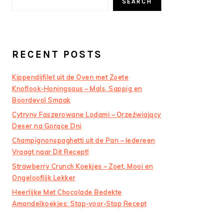
SEARCH
RECENT POSTS
Kippendijfilet uit de Oven met Zoete
Knoflook-Honingsaus – Mals, Sappig en
Boordevol Smaak
Cytryny Faszerowane Lodami – Orzeźwiający
Deser na Gorące Dni
Champignonspaghetti uit de Pan – Iedereen
Vraagt naar Dit Recept!
Strawberry Crunch Koekjes – Zoet, Mooi en
Ongelooflijk Lekker
Heerlijke Met Chocolade Bedekte
Amandelkoekjes: Stap-voor-Stap Recept