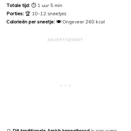
Totale tijd:
⏱️ 1 uur 5 min
Porties:
🏆 10-12 sneetjes
Calorieën per sneetje:
🍽️ Ongeveer 260 kcal
🍞
Dit traditionele Amish kaneelbrood
is een ware