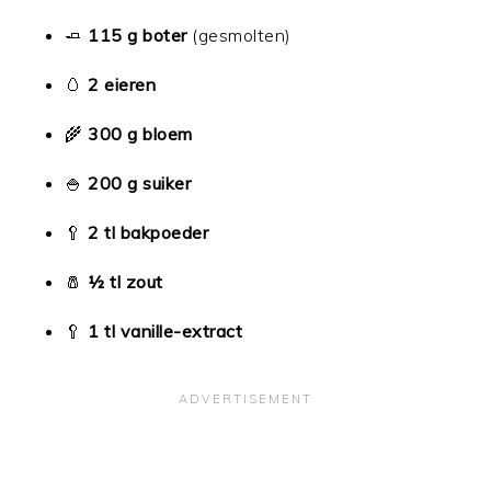
🧈
115 g boter
(gesmolten)
🥚
2 eieren
🌾
300 g bloem
🍚
200 g suiker
🥄
2 tl bakpoeder
🧂
½ tl zout
🥄
1 tl vanille-extract