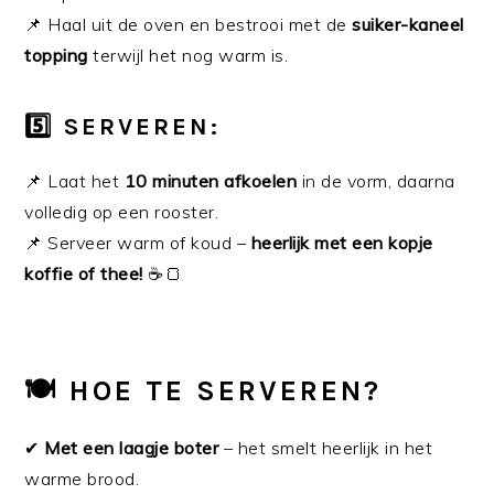
📌 Haal uit de oven en bestrooi met de
suiker-kaneel
topping
terwijl het nog warm is.
5️⃣ SERVEREN:
📌 Laat het
10 minuten afkoelen
in de vorm, daarna
volledig op een rooster.
📌 Serveer warm of koud –
heerlijk met een kopje
koffie of thee!
☕🍞
🍽️ HOE TE SERVEREN?
✔
Met een laagje boter
– het smelt heerlijk in het
warme brood.