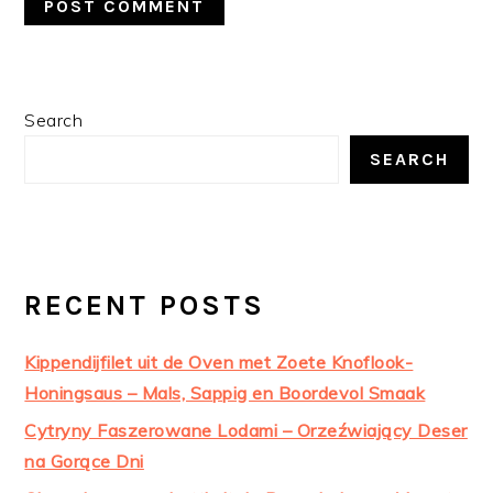
PRIMARY
Search
SIDEBAR
SEARCH
RECENT POSTS
Kippendijfilet uit de Oven met Zoete Knoflook-
Honingsaus – Mals, Sappig en Boordevol Smaak
Cytryny Faszerowane Lodami – Orzeźwiający Deser
na Gorące Dni