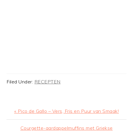
Filed Under:
RECEPTEN
Previous
« Pico de Gallo – Vers, Fris en Puur van Smaak!
Post:
Next
Courgette-aardappelmuffins met Griekse