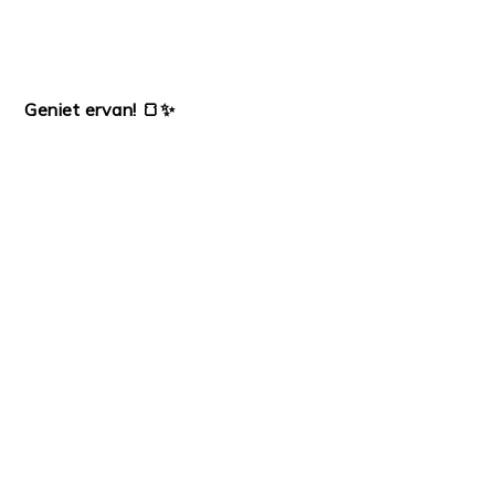
Geniet ervan! 🍞✨