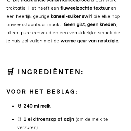
traktatie! Het heeft een
fluweelzachte textuur
en
een heerlijk geurige
kaneel-suiker swirl
die elke hap
onweerstaanbaar maakt.
Geen gist, geen kneden
,
alleen pure eenvoud en een verrukkelijke smaak die
je huis zal vullen met de
warme geur van nostalgie
.
🛒 INGREDIËNTEN:
VOOR HET BESLAG:
🥛
240 ml melk
🍋
1 el citroensap of azijn
(om de melk te
verzuren)