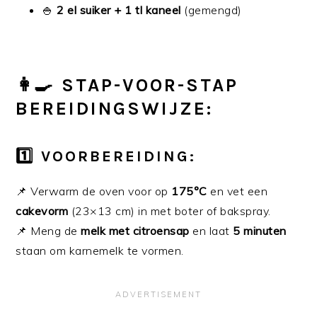
🍚
2 el suiker + 1 tl kaneel
(gemengd)
👩‍🍳 STAP-VOOR-STAP
BEREIDINGSWIJZE:
1️⃣ VOORBEREIDING:
📌 Verwarm de oven voor op
175°C
en vet een
cakevorm
(23×13 cm) in met boter of bakspray.
📌 Meng de
melk met citroensap
en laat
5 minuten
staan om karnemelk te vormen.