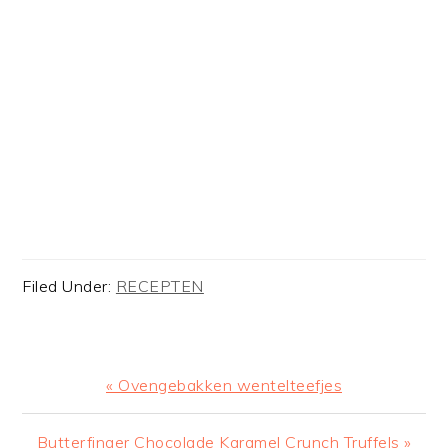
Filed Under:
RECEPTEN
Previous
« Ovengebakken wentelteefjes
Post:
Next
Butterfinger Chocolade Karamel Crunch Truffels »