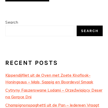
PRIMARY
Search
SIDEBAR
SEARCH
RECENT POSTS
Kippendijfilet uit de Oven met Zoete Knoflook-
Honingsaus – Mals, Sappig en Boordevol Smaak
Cytryny Faszerowane Lodami – Orzeźwiający Deser
na Gorące Dni
Champignonspaghetti uit de Pan – Iedereen Vraagt