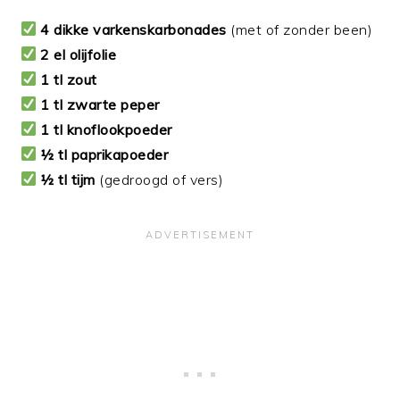
4 dikke varkenskarbonades
(met of zonder been)
2 el olijfolie
1 tl zout
1 tl zwarte peper
1 tl knoflookpoeder
½ tl paprikapoeder
½ tl tijm
(gedroogd of vers)