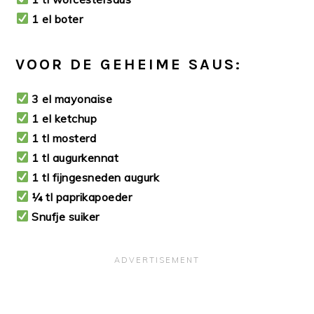
1 el boter
VOOR DE GEHEIME SAUS:
3 el mayonaise
1 el ketchup
1 tl mosterd
1 tl augurkennat
1 tl fijngesneden augurk
¼ tl paprikapoeder
Snufje suiker