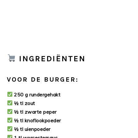
INGREDIËNTEN
VOOR DE BURGER:
250 g rundergehakt
½ tl zout
½ tl zwarte peper
½ tl knoflookpoeder
½ tl uienpoeder
1 tl worcestersaus