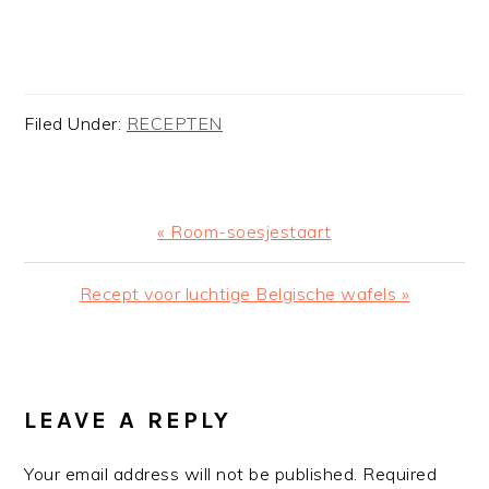
Filed Under:
RECEPTEN
Previous
« Room-soesjestaart
Post:
Next
Recept voor luchtige Belgische wafels »
Post:
READER
INTERACTIONS
LEAVE A REPLY
Your email address will not be published.
Required