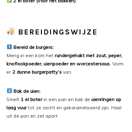
2 el boter (voor het bakken)
BEREIDINGSWIJZE
Bereid de burgers:
Meng in een kom het
rundergehakt met zout, peper,
knoflookpoeder, uienpoeder en worcestersaus
. Vorm
er
2 dunne burgerpatty’s
van.
Bak de uien:
Smelt
1 el boter
in een pan en bak de
uienringen op
laag vuur
tot ze zacht en gekarameliseerd zijn. Haal
uit de pan en zet apart.