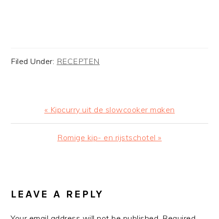
Filed Under:
RECEPTEN
Previous
« Kipcurry uit de slowcooker maken
Post:
Next
Romige kip- en rijstschotel »
Post:
READER
INTERACTIONS
LEAVE A REPLY
Your email address will not be published.
Required