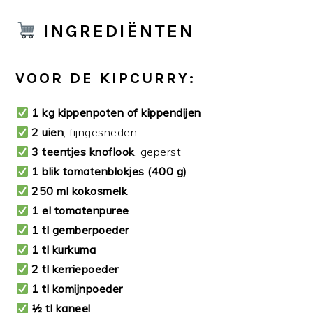
INGREDIËNTEN
VOOR DE KIPCURRY:
1 kg kippenpoten of kippendijen
2 uien
, fijngesneden
3 teentjes knoflook
, geperst
1 blik tomatenblokjes (400 g)
250 ml kokosmelk
1 el tomatenpuree
1 tl gemberpoeder
1 tl kurkuma
2 tl kerriepoeder
1 tl komijnpoeder
½ tl kaneel