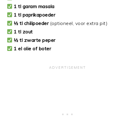
1 tl garam masala
1 tl paprikapoeder
½ tl chilipoeder
(optioneel, voor extra pit)
1 tl zout
½ tl zwarte peper
1 el olie of boter