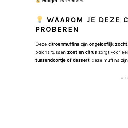
Budget:
Betaalbaar
WAAROM JE DEZE 
PROBEREN
Deze
citroenmuffins
zijn
ongelooflijk zacht
balans tussen
zoet en citrus
zorgt voor ee
tussendoortje of dessert
, deze muffins zij