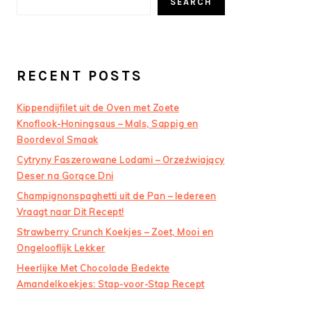
SEARCH
RECENT POSTS
Kippendijfilet uit de Oven met Zoete
Knoflook-Honingsaus – Mals, Sappig en
Boordevol Smaak
Cytryny Faszerowane Lodami – Orzeźwiający
Deser na Gorące Dni
Champignonspaghetti uit de Pan – Iedereen
Vraagt naar Dit Recept!
Strawberry Crunch Koekjes – Zoet, Mooi en
Ongelooflijk Lekker
Heerlijke Met Chocolade Bedekte
Amandelkoekjes: Stap-voor-Stap Recept