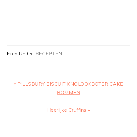
Filed Under:
RECEPTEN
Previous
« PILLSBURY BISCUIT KNOLOOKBOTER CAKE
Post:
BOMMEN
Next
Heerlijke Cruffins »
Post:
READER