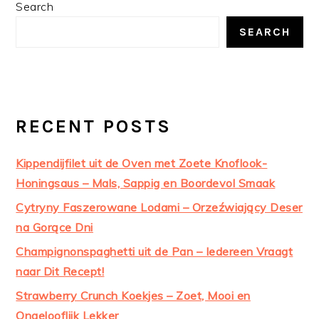
PRIMARY
Search
SIDEBAR
SEARCH
RECENT POSTS
Kippendijfilet uit de Oven met Zoete Knoflook-
Honingsaus – Mals, Sappig en Boordevol Smaak
Cytryny Faszerowane Lodami – Orzeźwiający Deser
na Gorące Dni
Champignonspaghetti uit de Pan – Iedereen Vraagt
naar Dit Recept!
Strawberry Crunch Koekjes – Zoet, Mooi en
Ongelooflijk Lekker