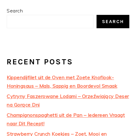
PRIMARY
Search
SIDEBAR
SEARCH
RECENT POSTS
Kippendijfilet uit de Oven met Zoete Knoflook-
Honingsaus – Mals, Sappig en Boordevol Smaak
Cytryny Faszerowane Lodami – Orzeźwiający Deser
na Gorące Dni
Champignonspaghetti uit de Pan – Iedereen Vraagt
naar Dit Recept!
Strawberry Crunch Koekjes – Zoet, Mooi en