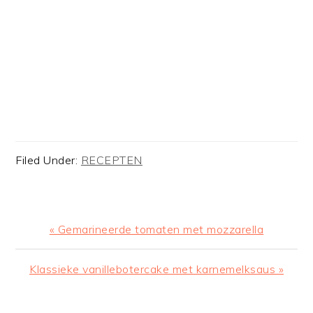
Filed Under:
RECEPTEN
Previous
« Gemarineerde tomaten met mozzarella
Post:
Next
Klassieke vanillebotercake met karnemelksaus »
Post: