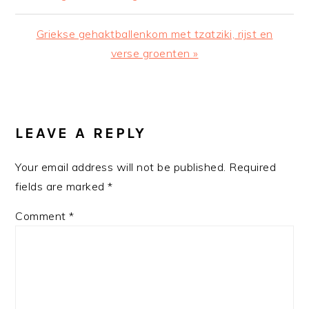
Post:
Next
Griekse gehaktballenkom met tzatziki, rijst en
Post:
verse groenten »
READER
INTERACTIONS
LEAVE A REPLY
Your email address will not be published.
Required
fields are marked
*
Comment
*