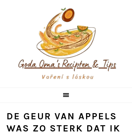
Skip
Skip
Skip
to
to
to
primary
main
primary
navigation
content
sidebar
DE GEUR VAN APPELS
WAS ZO STERK DAT IK