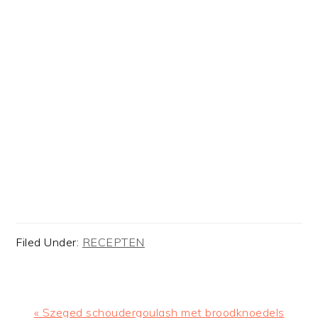
Filed Under:
RECEPTEN
Previous
« Szeged schoudergoulash met broodknoedels