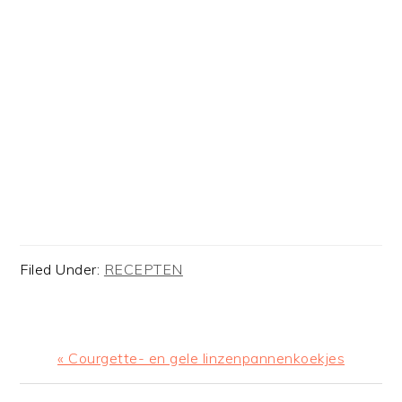
Filed Under:
RECEPTEN
Previous
« Courgette- en gele linzenpannenkoekjes
Post: