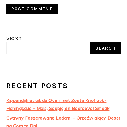
PRIMARY
Search
SIDEBAR
SEARCH
RECENT POSTS
Kippendijfilet uit de Oven met Zoete Knoflook-
Honingsaus – Mals, Sappig en Boordevol Smaak
Cytryny Faszerowane Lodami – Orzeźwiający Deser
na Gorące Dni