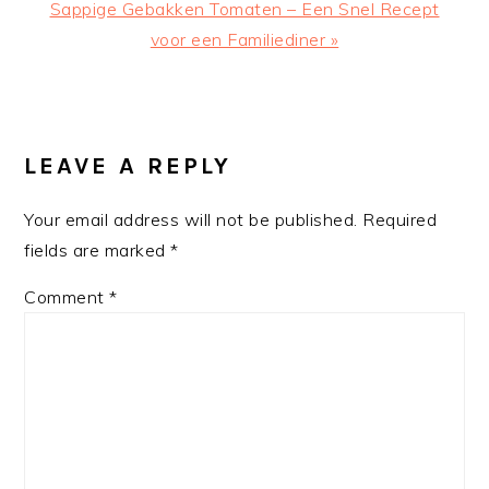
Next
Sappige Gebakken Tomaten – Een Snel Recept
Post:
voor een Familiediner »
READER
INTERACTIONS
LEAVE A REPLY
Your email address will not be published.
Required
fields are marked
*
Comment
*