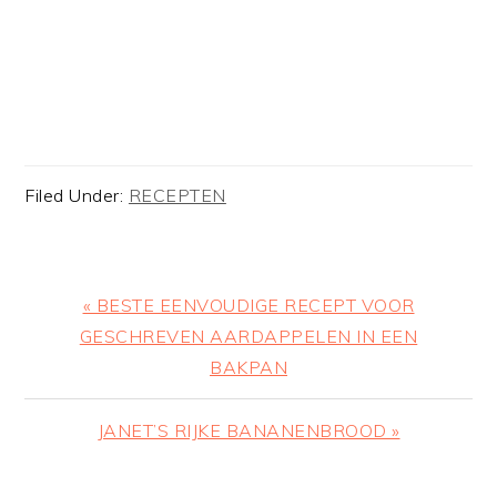
Filed Under:
RECEPTEN
Previous
« BESTE EENVOUDIGE RECEPT VOOR
Post:
GESCHREVEN AARDAPPELEN IN EEN
BAKPAN
Next
JANET’S RIJKE BANANENBROOD »
Post: