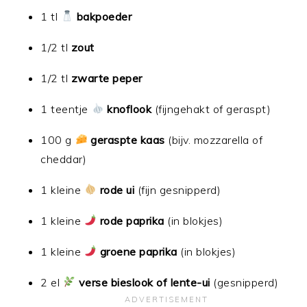
1 tl
bakpoeder
1/2 tl
zout
1/2 tl
zwarte peper
1 teentje
knoflook
(fijngehakt of geraspt)
100 g
geraspte kaas
(bijv. mozzarella of
cheddar)
1 kleine
rode ui
(fijn gesnipperd)
1 kleine
rode paprika
(in blokjes)
1 kleine
groene paprika
(in blokjes)
2 el
verse bieslook of lente-ui
(gesnipperd)