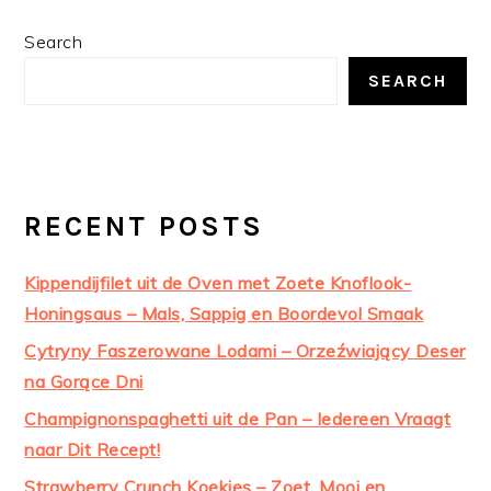
PRIMARY
Search
SIDEBAR
SEARCH
RECENT POSTS
Kippendijfilet uit de Oven met Zoete Knoflook-
Honingsaus – Mals, Sappig en Boordevol Smaak
Cytryny Faszerowane Lodami – Orzeźwiający Deser
na Gorące Dni
Champignonspaghetti uit de Pan – Iedereen Vraagt
naar Dit Recept!
Strawberry Crunch Koekjes – Zoet, Mooi en