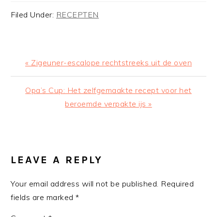
Filed Under:
RECEPTEN
Previous
« Zigeuner-escalope rechtstreeks uit de oven
Post:
Next
Opa’s Cup: Het zelfgemaakte recept voor het
Post:
beroemde verpakte ijs »
READER
INTERACTIONS
LEAVE A REPLY
Your email address will not be published.
Required
fields are marked
*