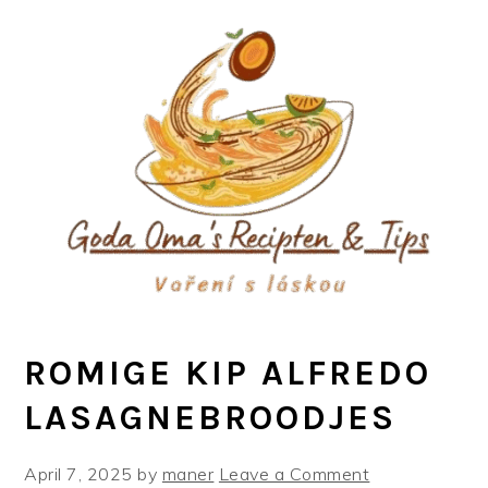
Skip
Skip
Skip
to
to
to
primary
main
primary
navigation
content
sidebar
ROMIGE KIP ALFREDO
LASAGNEBROODJES
April 7, 2025
by
maner
Leave a Comment