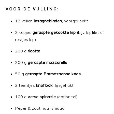
VOOR DE VULLING:
12 vellen
lasagnebladen
, voorgekookt
2 kopjes
geraspte gekookte kip
(bijv. kipfilet of
restjes kip)
200 g
ricotta
200 g
geraspte mozzarella
50 g
geraspte Parmezaanse kaas
2 teentjes
knoflook
, fijngehakt
100 g
verse spinazie
(optioneel)
Peper & zout naar smaak