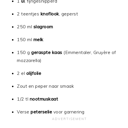
1
ui
, fijngesnipperd
2 teentjes
knoflook
, geperst
250 ml
slagroom
150 ml
melk
150 g
geraspte kaas
(Emmentaler, Gruyère of
mozzarella)
2 el
olijfolie
Zout en peper naar smaak
1/2 tl
nootmuskaat
Verse
peterselie
voor garnering