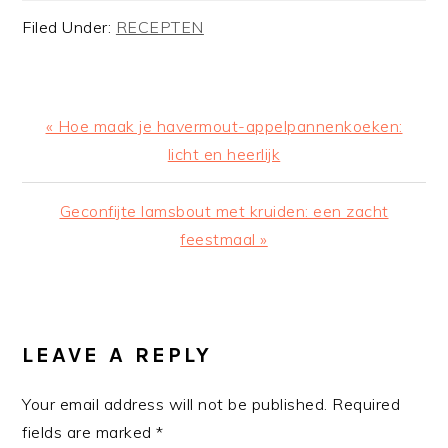
Filed Under:
RECEPTEN
Previous
« Hoe maak je havermout-appelpannenkoeken:
Post:
licht en heerlijk
Next
Geconfijte lamsbout met kruiden: een zacht
Post:
feestmaal »
READER
INTERACTIONS
LEAVE A REPLY
Your email address will not be published.
Required
fields are marked
*