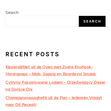
PRIMARY
Search
SIDEBAR
SEARCH
RECENT POSTS
Kippendijfilet uit de Oven met Zoete Knoflook-
Honingsaus – Mals, Sappig en Boordevol Smaak
Cytryny Faszerowane Lodami – Orzeźwiający Deser
na Gorące Dni
Champignonspaghetti uit de Pan – Iedereen Vraagt
naar Dit Recept!