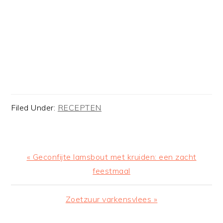
Filed Under:
RECEPTEN
Previous
« Geconfijte lamsbout met kruiden: een zacht
Post:
feestmaal
Next
Zoetzuur varkensvlees »
Post: