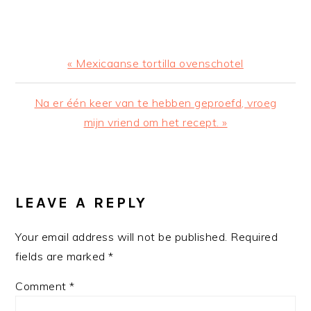
Previous
« Mexicaanse tortilla ovenschotel
Post:
Next
Na er één keer van te hebben geproefd, vroeg
Post:
mijn vriend om het recept. »
READER
INTERACTIONS
LEAVE A REPLY
Your email address will not be published.
Required
fields are marked
*
Comment
*