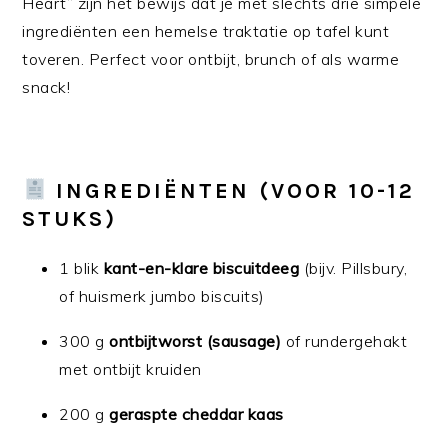
Heart” zijn hét bewijs dat je met slechts drie simpele
ingrediënten een hemelse traktatie op tafel kunt
toveren. Perfect voor ontbijt, brunch of als warme
snack!
INGREDIËNTEN (VOOR 10-12
STUKS)
1 blik
kant-en-klare biscuitdeeg
(bijv. Pillsbury,
of huismerk jumbo biscuits)
300 g
ontbijtworst (sausage)
of rundergehakt
met ontbijt kruiden
200 g
geraspte cheddar kaas