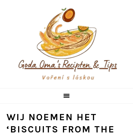
Skip
Skip
Skip
to
to
to
primary
main
primary
navigation
content
sidebar
WIJ NOEMEN HET
‘BISCUITS FROM THE