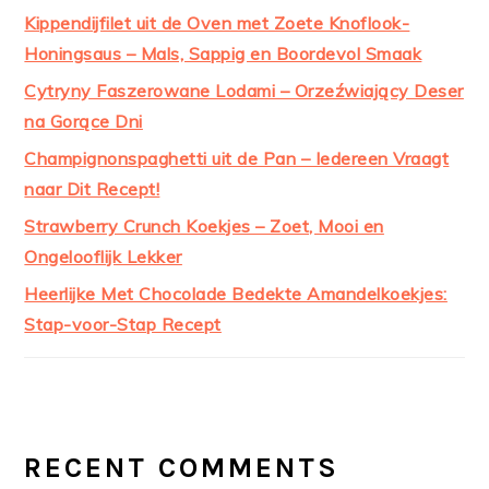
Kippendijfilet uit de Oven met Zoete Knoflook-
Honingsaus – Mals, Sappig en Boordevol Smaak
Cytryny Faszerowane Lodami – Orzeźwiający Deser
na Gorące Dni
Champignonspaghetti uit de Pan – Iedereen Vraagt
naar Dit Recept!
Strawberry Crunch Koekjes – Zoet, Mooi en
Ongelooflijk Lekker
Heerlijke Met Chocolade Bedekte Amandelkoekjes:
Stap-voor-Stap Recept
RECENT COMMENTS