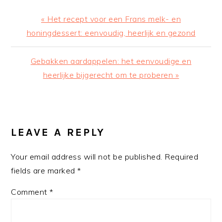
Previous
« Het recept voor een Frans melk- en
Post:
honingdessert: eenvoudig, heerlijk en gezond
Next
Gebakken aardappelen: het eenvoudige en
Post:
heerlijke bijgerecht om te proberen »
READER
INTERACTIONS
LEAVE A REPLY
Your email address will not be published.
Required
fields are marked
*
Comment
*